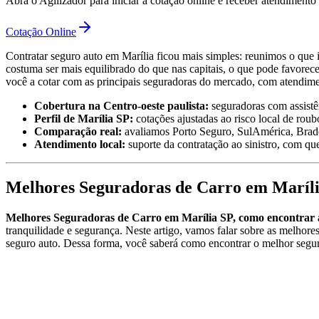
Abra o Agilizador para iniciar a cotação online e receber atendimento
Cotação Online
Contratar seguro auto em Marília ficou mais simples: reunimos o que 
costuma ser mais equilibrado do que nas capitais, o que pode favore
você a cotar com as principais seguradoras do mercado, com atendimen
Cobertura na Centro-oeste paulista:
seguradoras com assistê
Perfil de Marília SP:
cotações ajustadas ao risco local de roubo
Comparação real:
avaliamos Porto Seguro, SulAmérica, Brade
Atendimento local:
suporte da contratação ao sinistro, com qu
Melhores Seguradoras de Carro em Maríli
Melhores Seguradoras de Carro em Marília SP, como encontrar 
tranquilidade e segurança. Neste artigo, vamos falar sobre as melhor
seguro auto. Dessa forma, você saberá como encontrar o melhor segur