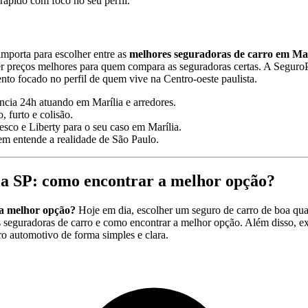
 rápido com foco no seu perfil.
importa para escolher entre as
melhores seguradoras de carro em Mar
cer preços melhores para quem compara as seguradoras certas. A Segur
to focado no perfil de quem vive na Centro-oeste paulista.
ncia 24h atuando em Marília e arredores.
, furto e colisão.
sco e Liberty para o seu caso em Marília.
em entende a realidade de São Paulo.
a SP: como encontrar a melhor opção?
a melhor opção?
Hoje em dia, escolher um seguro de carro de boa qual
es seguradoras de carro e como encontrar a melhor opção. Além disso, 
o automotivo de forma simples e clara.