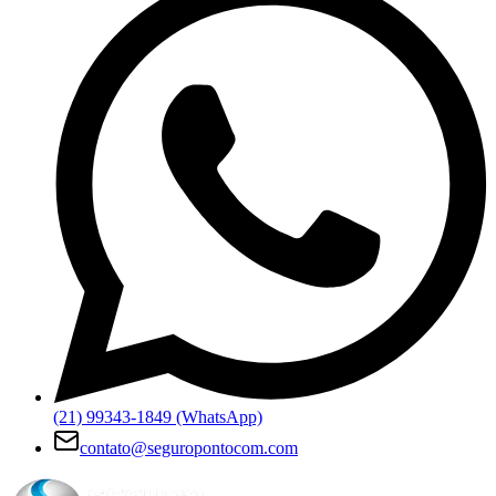
(21) 99343-1849 (WhatsApp)
contato@seguropontocom.com