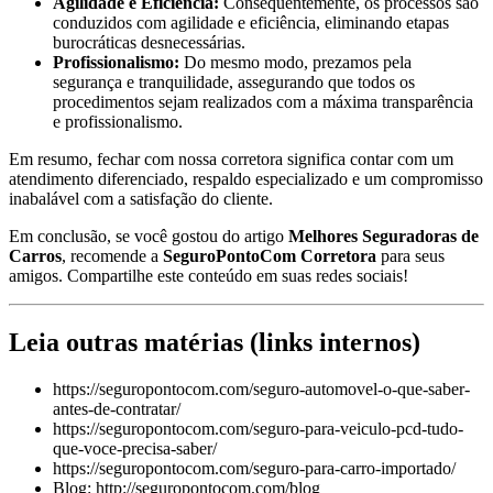
Agilidade e Eficiência:
Consequentemente, os processos são
conduzidos com agilidade e eficiência, eliminando etapas
burocráticas desnecessárias.
Profissionalismo:
Do mesmo modo, prezamos pela
segurança e tranquilidade, assegurando que todos os
procedimentos sejam realizados com a máxima transparência
e profissionalismo.
Em resumo, fechar com nossa corretora significa contar com um
atendimento diferenciado, respaldo especializado e um compromisso
inabalável com a satisfação do cliente.
Em conclusão, se você gostou do artigo
Melhores Seguradoras de
Carros
, recomende a
SeguroPontoCom Corretora
para seus
amigos. Compartilhe este conteúdo em suas redes sociais!
Leia outras matérias (links internos)
https://seguropontocom.com/seguro-automovel-o-que-saber-
antes-de-contratar/
https://seguropontocom.com/seguro-para-veiculo-pcd-tudo-
que-voce-precisa-saber/
https://seguropontocom.com/seguro-para-carro-importado/
Blog: http://seguropontocom.com/blog