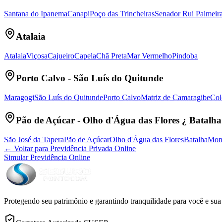
Santana do Ipanema
Canapi
Poço das Trincheiras
Senador Rui Palmeir
Atalaia
Atalaia
Viçosa
Cajueiro
Capela
Chã Preta
Mar Vermelho
Pindoba
Porto Calvo - São Luís do Quitunde
Maragogi
São Luís do Quitunde
Porto Calvo
Matriz de Camaragibe
Col
Pão de Açúcar - Olho d'Água das Flores ¿ Batalha
São José da Tapera
Pão de Açúcar
Olho d'Água das Flores
Batalha
Mont
← Voltar para Previdência Privada Online
Simular Previdência Online
Protegendo seu patrimônio e garantindo tranquilidade para você e sua