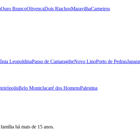
a
Ouro Branco
Olivença
Dois Riachos
Maravilha
Carneiros
ônia Leopoldina
Passo de Camaragibe
Novo Lino
Porto de Pedras
Japara
eirópolis
Belo Monte
Jacaré dos Homens
Palestina
 família há mais de 15 anos.