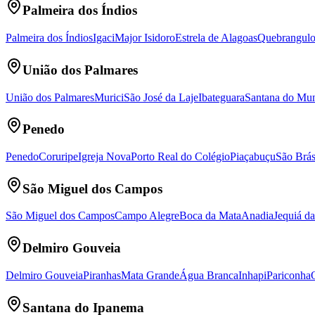
Palmeira dos Índios
Palmeira dos Índios
Igaci
Major Isidoro
Estrela de Alagoas
Quebrangul
União dos Palmares
União dos Palmares
Murici
São José da Laje
Ibateguara
Santana do Mu
Penedo
Penedo
Coruripe
Igreja Nova
Porto Real do Colégio
Piaçabuçu
São Brá
São Miguel dos Campos
São Miguel dos Campos
Campo Alegre
Boca da Mata
Anadia
Jequiá da
Delmiro Gouveia
Delmiro Gouveia
Piranhas
Mata Grande
Água Branca
Inhapi
Pariconha
Santana do Ipanema