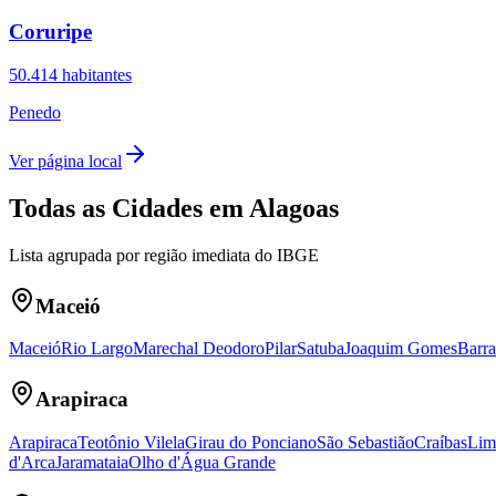
Coruripe
50.414
habitantes
Penedo
Ver página local
Todas as Cidades em
Alagoas
Lista agrupada por região imediata do IBGE
Maceió
Maceió
Rio Largo
Marechal Deodoro
Pilar
Satuba
Joaquim Gomes
Barra
Arapiraca
Arapiraca
Teotônio Vilela
Girau do Ponciano
São Sebastião
Craíbas
Lim
d'Arca
Jaramataia
Olho d'Água Grande