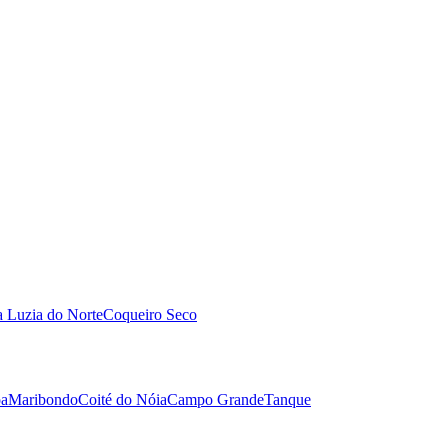
a Luzia do Norte
Coqueiro Seco
oa
Maribondo
Coité do Nóia
Campo Grande
Tanque