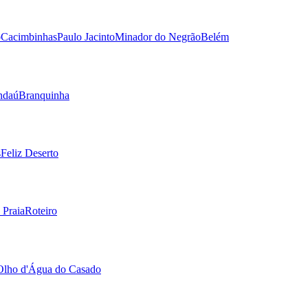
o
Cacimbinhas
Paulo Jacinto
Minador do Negrão
Belém
ndaú
Branquinha
s
Feliz Deserto
 Praia
Roteiro
Olho d'Água do Casado