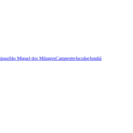
tinga
São Miguel dos Milagres
Campestre
Jacuípe
Jundiá