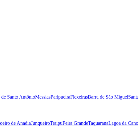
 de Santo Antônio
Messias
Paripueira
Flexeiras
Barra de São Miguel
Sant
oeiro de Anadia
Junqueiro
Traipu
Feira Grande
Taquarana
Lagoa da Can