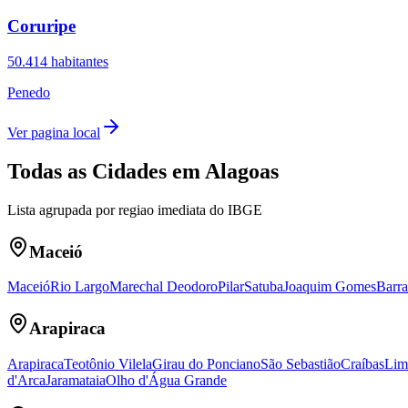
Coruripe
50.414
habitantes
Penedo
Ver pagina local
Todas as Cidades em
Alagoas
Lista agrupada por regiao imediata do IBGE
Maceió
Maceió
Rio Largo
Marechal Deodoro
Pilar
Satuba
Joaquim Gomes
Barra
Arapiraca
Arapiraca
Teotônio Vilela
Girau do Ponciano
São Sebastião
Craíbas
Lim
d'Arca
Jaramataia
Olho d'Água Grande