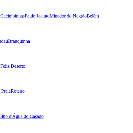
o
Cacimbinhas
Paulo Jacinto
Minador do Negrão
Belém
ndaú
Branquinha
s
Feliz Deserto
 Praia
Roteiro
Olho d'Água do Casado