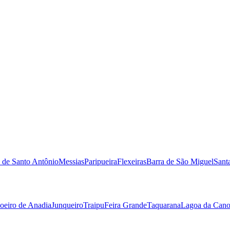
 de Santo Antônio
Messias
Paripueira
Flexeiras
Barra de São Miguel
Sant
oeiro de Anadia
Junqueiro
Traipu
Feira Grande
Taquarana
Lagoa da Can