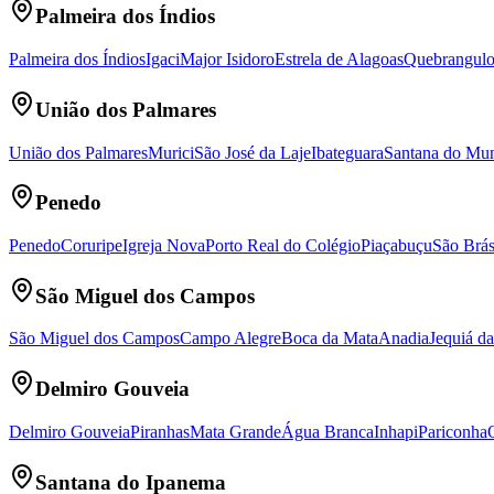
Palmeira dos Índios
Palmeira dos Índios
Igaci
Major Isidoro
Estrela de Alagoas
Quebrangul
União dos Palmares
União dos Palmares
Murici
São José da Laje
Ibateguara
Santana do Mu
Penedo
Penedo
Coruripe
Igreja Nova
Porto Real do Colégio
Piaçabuçu
São Brá
São Miguel dos Campos
São Miguel dos Campos
Campo Alegre
Boca da Mata
Anadia
Jequiá da
Delmiro Gouveia
Delmiro Gouveia
Piranhas
Mata Grande
Água Branca
Inhapi
Pariconha
Santana do Ipanema