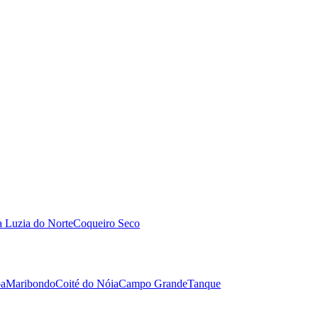
a Luzia do Norte
Coqueiro Seco
oa
Maribondo
Coité do Nóia
Campo Grande
Tanque