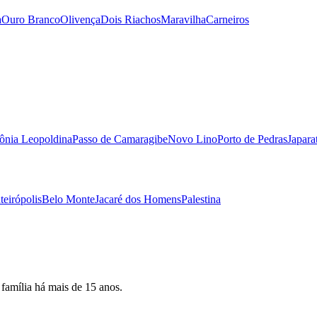
a
Ouro Branco
Olivença
Dois Riachos
Maravilha
Carneiros
ônia Leopoldina
Passo de Camaragibe
Novo Lino
Porto de Pedras
Japara
eirópolis
Belo Monte
Jacaré dos Homens
Palestina
 família há mais de 15 anos.