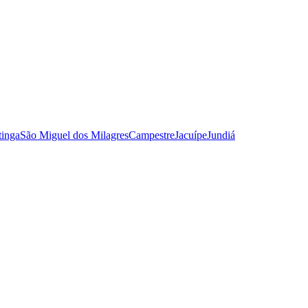
tinga
São Miguel dos Milagres
Campestre
Jacuípe
Jundiá