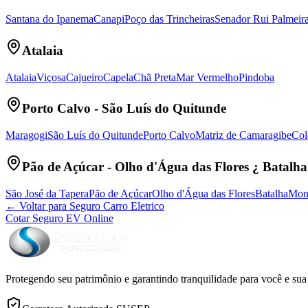
Santana do Ipanema
Canapi
Poço das Trincheiras
Senador Rui Palmeir
Atalaia
Atalaia
Viçosa
Cajueiro
Capela
Chã Preta
Mar Vermelho
Pindoba
Porto Calvo - São Luís do Quitunde
Maragogi
São Luís do Quitunde
Porto Calvo
Matriz de Camaragibe
Col
Pão de Açúcar - Olho d'Água das Flores ¿ Batalha
São José da Tapera
Pão de Açúcar
Olho d'Água das Flores
Batalha
Mont
← Voltar para Seguro Carro Eletrico
Cotar Seguro EV Online
Protegendo seu patrimônio e garantindo tranquilidade para você e sua