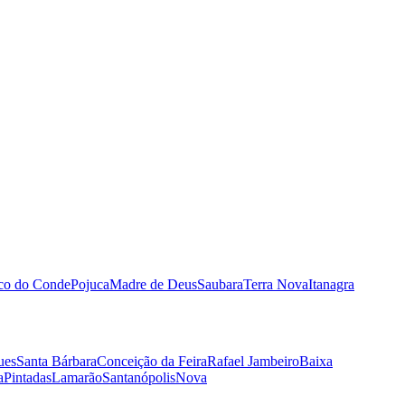
sco do Conde
Pojuca
Madre de Deus
Saubara
Terra Nova
Itanagra
ues
Santa Bárbara
Conceição da Feira
Rafael Jambeiro
Baixa
a
Pintadas
Lamarão
Santanópolis
Nova