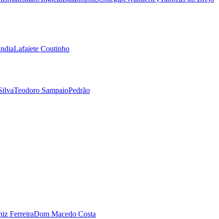
ndia
Lafaiete Coutinho
Silva
Teodoro Sampaio
Pedrão
iz Ferreira
Dom Macedo Costa