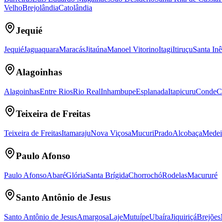
Velho
Brejolândia
Catolândia
Jequié
Jequié
Jaguaquara
Maracás
Jitaúna
Manoel Vitorino
Itagi
Itiruçu
Santa Inê
Alagoinhas
Alagoinhas
Entre Rios
Rio Real
Inhambupe
Esplanada
Itapicuru
Conde
C
Teixeira de Freitas
Teixeira de Freitas
Itamaraju
Nova Viçosa
Mucuri
Prado
Alcobaça
Medei
Paulo Afonso
Paulo Afonso
Abaré
Glória
Santa Brígida
Chorrochó
Rodelas
Macururé
Santo Antônio de Jesus
Santo Antônio de Jesus
Amargosa
Laje
Mutuípe
Ubaíra
Jiquiriçá
Brejões