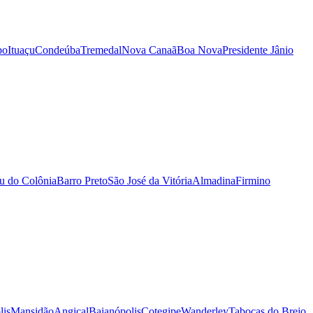
po
Ituaçu
Condeúba
Tremedal
Nova Canaã
Boa Nova
Presidente Jânio
ju do Colônia
Barro Preto
São José da Vitória
Almadina
Firmino
lis
Mansidão
Angical
Baianópolis
Cotegipe
Wanderley
Tabocas do Brejo