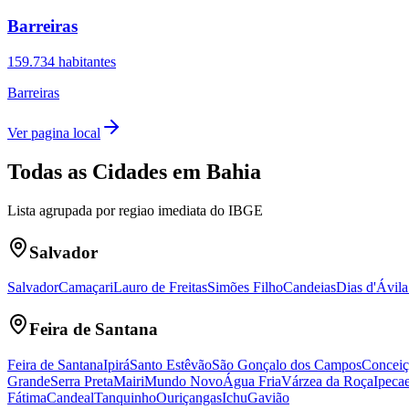
Barreiras
159.734
habitantes
Barreiras
Ver pagina local
Todas as Cidades em
Bahia
Lista agrupada por regiao imediata do IBGE
Salvador
Salvador
Camaçari
Lauro de Freitas
Simões Filho
Candeias
Dias d'Ávila
Feira de Santana
Feira de Santana
Ipirá
Santo Estêvão
São Gonçalo dos Campos
Conceiç
Grande
Serra Preta
Mairi
Mundo Novo
Água Fria
Várzea da Roça
Ipecae
Fátima
Candeal
Tanquinho
Ouriçangas
Ichu
Gavião