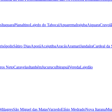
s
Itaquara
Planaltino
Lajedo do Tabocal
Apuarema
Irajuba
Aiquara
Cravolâ
risópolis
Sátiro Dias
Aporá
Acajutiba
Araçás
Aramari
Jandaíra
Cardeal da 
ros Neto
Caravelas
Itanhém
Jucuruçu
Ibirapuã
Vereda
Lajedão
Milagres
São Miguel das Matas
Varzedo
Elísio Medrado
Nova Itarana
Mun