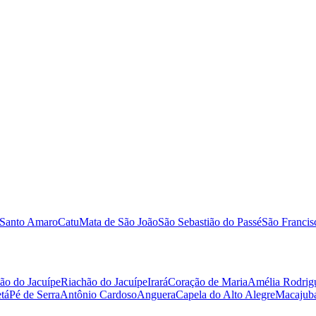
Santo Amaro
Catu
Mata de São João
São Sebastião do Passé
São Franci
ão do Jacuípe
Riachão do Jacuípe
Irará
Coração de Maria
Amélia Rodrig
tá
Pé de Serra
Antônio Cardoso
Anguera
Capela do Alto Alegre
Macajub