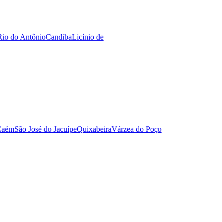
Rio do Antônio
Candiba
Licínio de
Caém
São José do Jacuípe
Quixabeira
Várzea do Poço