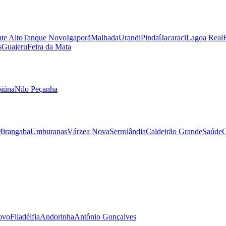
te Alto
Tanque Novo
Igaporã
Malhada
Urandi
Pindaí
Jacaraci
Lagoa Real
s
Guajeru
Feira da Mata
piúna
Nilo Peçanha
irangaba
Umburanas
Várzea Nova
Serrolândia
Caldeirão Grande
Saúde
ovo
Filadélfia
Andorinha
Antônio Gonçalves