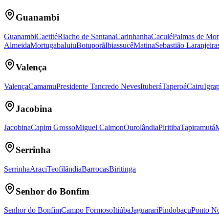
Guanambi
Guanambi
Caetité
Riacho de Santana
Carinhanha
Caculé
Palmas de Mon
Almeida
Mortugaba
Iuiu
Botuporã
Ibiassucê
Matina
Sebastião Laranjeira
Valença
Valença
Camamu
Presidente Tancredo Neves
Ituberá
Taperoá
Cairu
Igra
Jacobina
Jacobina
Capim Grosso
Miguel Calmon
Ourolândia
Piritiba
Tapiramutá
M
Serrinha
Serrinha
Araci
Teofilândia
Barrocas
Biritinga
Senhor do Bonfim
Senhor do Bonfim
Campo Formoso
Itiúba
Jaguarari
Pindobaçu
Ponto N