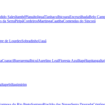
dido Sales
Itambé
Planalto
Iguaí
Tanhaçu
Ibicoara
Encruzilhada
Belo Cam
s da Serra
Piripá
Cordeiros
Maetinga
Caatiba
Contendas do Sincorá
re de Lourdes
Sobradinho
Uauá
ba
Coaraci
Buerarema
Ibicuí
Aurelino Leal
Floresta Azul
Itapé
Itapitanga
Ita
a
Itapebi
Itagimirim
ormosa do Rio Preto
Santana
Riachão das Neves
Serra Dourada
Cristópo