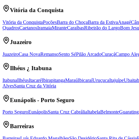
Vitória da Conquista
Vitória da Conquista
Poções
Barra do Choça
Barra da Estiva
Anagé
Cân
Quadros
Caetanos
Iramaia
Mirante
Caraíbas
Ribeirão do Largo
Bom Jesu
Juazeiro
Juazeiro
Casa Nova
Remanso
Sento Sé
Pilão Arcado
Curaçá
Campo Aleg
Ilhéus ¿ Itabuna
Itabuna
Ilhéus
Itacaré
Ibirapitanga
Maraú
Ibicaraí
Uruçuca
Itajuípe
Ubaita
Alves
Santa Cruz da Vitória
Eunápolis - Porto Seguro
Porto Seguro
Eunápolis
Santa Cruz Cabrália
Itabela
Belmonte
Guarating
Barreiras
Barreiras
Luís Eduardo Magalhães
São Desidério
Santa Rita de Cássia
F